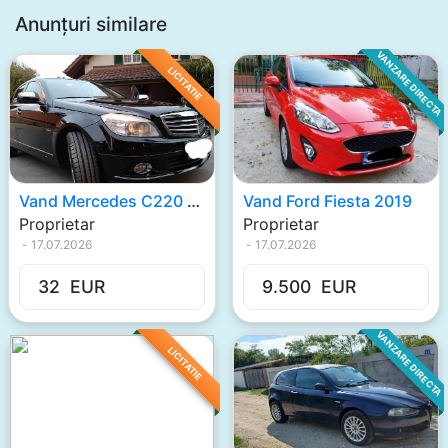
Anunțuri similare
VANZARE DIRECTA
LICITATIE
Vand Mercedes C220 2009
Vand Ford Fiesta 2019
Proprietar
Proprietar
-
17.07.2026
-
17.07.2026
32
EUR
9.500
EUR
VANZARE DIRECTA
LICITATIE