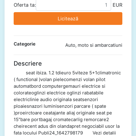
Oferta ta:
EUR
Licitează
Categorie
Auto, moto si ambarcatiuni
Descriere
seat ibiza. 1.2 tdieuro 5viteze 5+1climatronic
( functional )volan pielecomenzi volan pilot
automatbord computergemauri electrice si
colorateoglinzi electrice oglinzi rabatabile
electriclinie audio originala seatsenzori
ploaiesnazori luminisenzori parcare ( spate
)proeirctoare ceatajante aliaj originale seat pe
15"bare portbagaj cromatecarlig remorcare2
cheirecent adus din olandapret negociabil usor la
fata locului Publi24_1642798179 Vezi detalii