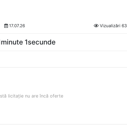
17.07.26
Vizualizări 6
41minute 0secunde
tă licitație nu are încă oferte