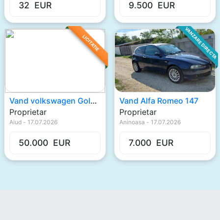
32
EUR
9.500
EUR
VANZARE DIRECTA
LICITATIE
Vand volkswagen Gold V
Vand Alfa Romeo 147
Proprietar
Proprietar
Aiud
-
17.07.2026
Aninoasa
-
17.07.2026
50.000
EUR
7.000
EUR