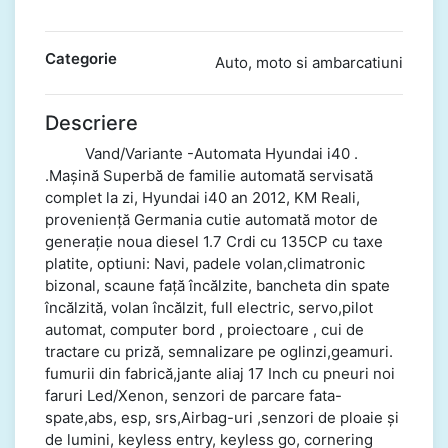
Categorie
Auto, moto si ambarcatiuni
Descriere
Vand/Variante -Automata Hyundai i40 .
.Mașină Superbă de familie automată servisată
complet la zi, Hyundai i40 an 2012, KM Reali,
proveniență Germania cutie automată motor de
generație noua diesel 1.7 Crdi cu 135CP cu taxe
platite, optiuni: Navi, padele volan,climatronic
bizonal, scaune față încălzite, bancheta din spate
încălzită, volan încălzit, full electric, servo,pilot
automat, computer bord , proiectoare , cui de
tractare cu priză, semnalizare pe oglinzi,geamuri.
fumurii din fabrică,jante aliaj 17 Inch cu pneuri noi
faruri Led/Xenon, senzori de parcare fata-
spate,abs, esp, srs,Airbag-uri ,senzori de ploaie și
de lumini, keyless entry, keyless go, cornering