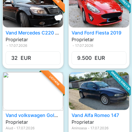
Vand Mercedes C220 2009
Vand Ford Fiesta 2019
Proprietar
Proprietar
-
17.07.2026
-
17.07.2026
32
EUR
9.500
EUR
VANZARE DIRECTA
LICITATIE
Vand volkswagen Gold V
Vand Alfa Romeo 147
Proprietar
Proprietar
Aiud
-
17.07.2026
Aninoasa
-
17.07.2026