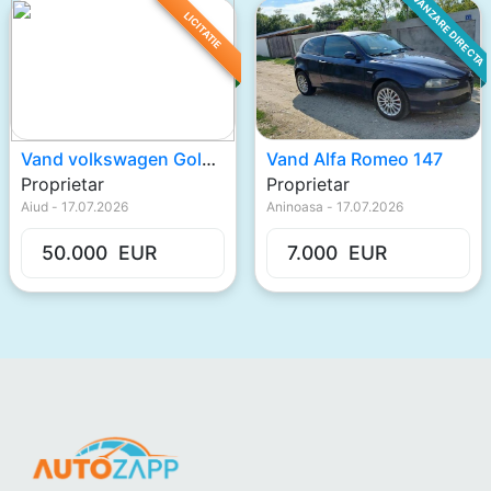
VANZARE DIRECTA
LICITATIE
Vand volkswagen Gold V
Vand Alfa Romeo 147
Proprietar
Proprietar
Aiud
-
17.07.2026
Aninoasa
-
17.07.2026
50.000
EUR
7.000
EUR