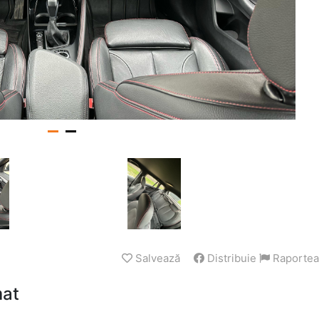
Salvează
Distribuie
Raportea
mat