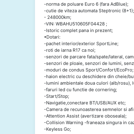
-norma de poluare Euro 6 (fara AdBlue);
-cutie de viteza automata Steptronic (8+1);
- 248000km;
-VIN: WBAHU510605F04428 ;
-Istoric complet pana in prezent;
•Dotari:
-pachet interior/exterior SportLine;
-roti de iarna R17 ca noi;
-senzori de parcare fata/spate/lateral, ca
-senzori de ploaie, senzori de lumini, senzo
-moduri de condus Sport/Confort/EcoPro;
-haion electric cu deschidere din cheie/but
-lumini ambientale doua culori (alb/rosu), 
-faruri led cu functie de cornering;
-Start/Stop;
-Navigatie,conectare BT/USB/AUX etc;
-Camera de recunoasterea semnelor si afis
-Attention Assist (avertizare oboseala);
-Collision Warning -franeaza singura in caz
-Keyless Go;