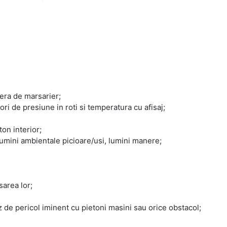
mera de marsarier;
ri de presiune in roti si temperatura cu afisaj;
on interior;
lumini ambientale picioare/usi, lumini manere;
area lor;
 de pericol iminent cu pietoni masini sau orice obstacol;