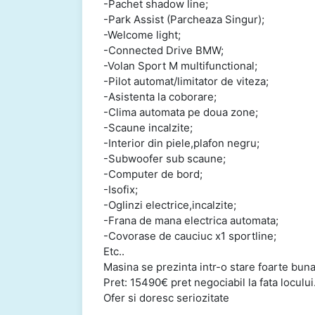
-Pachet shadow line;
-Park Assist (Parcheaza Singur);
-Welcome light;
-Connected Drive BMW;
-Volan Sport M multifunctional;
-Pilot automat/limitator de viteza;
-Asistenta la coborare;
-Clima automata pe doua zone;
-Scaune incalzite;
-Interior din piele,plafon negru;
-Subwoofer sub scaune;
-Computer de bord;
-Isofix;
-Oglinzi electrice,incalzite;
-Frana de mana electrica automata;
-Covorase de cauciuc x1 sportline;
Etc..
Masina se prezinta intr-o stare foarte buna 
Pret: 15490€ pret negociabil la fata locului
Ofer si doresc seriozitate