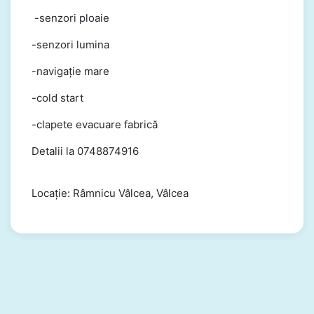
-senzori ploaie
-senzori lumina
-navigație mare
-cold start
-clapete evacuare fabrică
Detalii la 0748874916
Locație: Râmnicu Vâlcea, Vâlcea