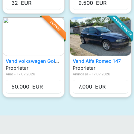
32
EUR
9.500
EUR
VANZARE DIRECTA
LICITATIE
Vand volkswagen Gold V
Vand Alfa Romeo 147
Proprietar
Proprietar
Aiud
-
17.07.2026
Aninoasa
-
17.07.2026
50.000
EUR
7.000
EUR